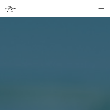
ナ
ビ
ゲ
ー
シ
ョ
ン
を
切
り
替
え